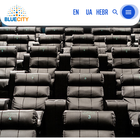
EN
UA
HEBR