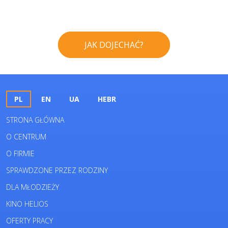
JAK DOJECHAĆ?
PL
EN
UA
HEBR
STRONA GŁÓWNA
O CENTRUM
O FIRMIE
SPRAWDZONE PRZEZ RODZINY
DLA MŁODZIEŻY
KINO HELIOS
OFERTY PRACY