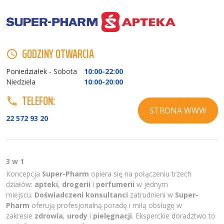
GODZINY OTWARCIA
Poniedziałek - Sobota
10:00-22:00
Niedziela
10:00-20:00
TELEFON:
STRONA WWW
22 572 93 20
3 w 1
Koncepcja
Super-Pharm
opiera się na połączeniu trzech
działów:
apteki
,
drogerii
i
perfumerii
w jednym
miejscu.
Doświadczeni konsultanci
zatrudnieni w
Super-
Pharm
oferują profesjonalną poradę i miłą obsługę w
zakresie
zdrowia
,
urody
i
pielęgnacji
. Eksperckie doradztwo to