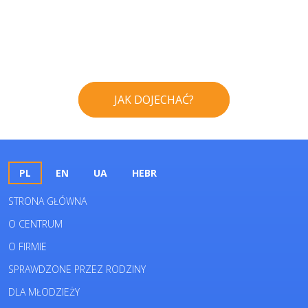
JAK DOJECHAĆ?
PL
EN
UA
HEBR
STRONA GŁÓWNA
O CENTRUM
O FIRMIE
SPRAWDZONE PRZEZ RODZINY
DLA MŁODZIEŻY