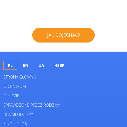
JAK DOJECHAĆ?
PL
EN
UA
HEBR
STRONA GŁÓWNA
O CENTRUM
O FIRMIE
SPRAWDZONE PRZEZ RODZINY
DLA MŁODZIEŻY
KINO HELIOS