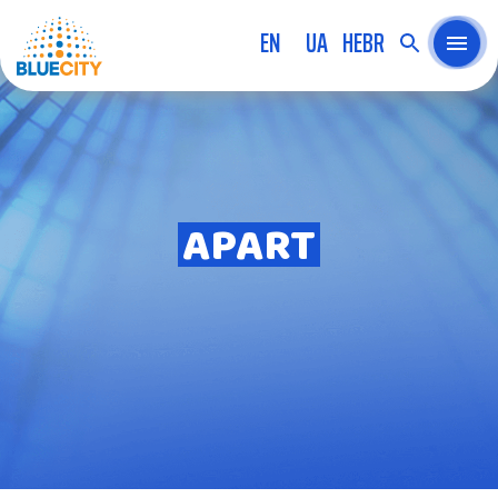
EN
UA
HEBR
APART