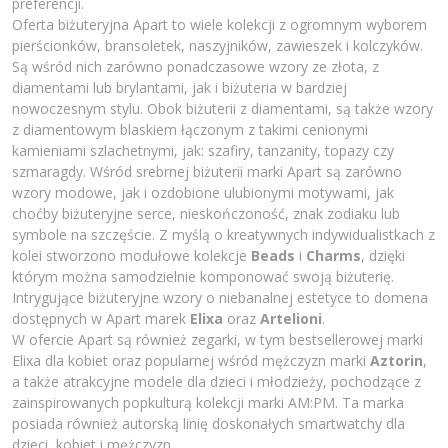
preferencji.
Oferta biżuteryjna Apart to wiele kolekcji z ogromnym wyborem
pierścionków, bransoletek, naszyjników, zawieszek i kolczyków.
Są wśród nich zarówno ponadczasowe wzory ze złota, z
diamentami lub brylantami, jak i biżuteria w bardziej
nowoczesnym stylu. Obok biżuterii z diamentami, są także wzory
z diamentowym blaskiem łączonym z takimi cenionymi
kamieniami szlachetnymi, jak: szafiry, tanzanity, topazy czy
szmaragdy. Wśród srebrnej biżuterii marki Apart są zarówno
wzory modowe, jak i ozdobione ulubionymi motywami, jak
choćby biżuteryjne serce, nieskończoność, znak zodiaku lub
symbole na szczęście. Z myślą o kreatywnych indywidualistkach z
kolei stworzono modułowe kolekcje
Beads
i
Charms
, dzięki
którym można samodzielnie komponować swoją biżuterię.
Intrygujące biżuteryjne wzory o niebanalnej estetyce to domena
dostępnych w Apart marek
Elixa
oraz
Artelioni
.
W ofercie Apart są również zegarki, w tym bestsellerowej marki
Elixa dla kobiet oraz popularnej wśród mężczyzn marki
Aztorin
,
a także atrakcyjne modele dla dzieci i młodzieży, pochodzące z
zainspirowanych popkulturą kolekcji marki AM:PM. Ta marka
posiada również autorską linię doskonałych smartwatchy dla
dzieci, kobiet i mężczyzn.