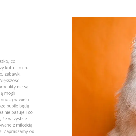
stko, co
zy kota – m.in.
, zabawki,
 Większość
produkty nie są
dą mogli
pomocą w wielu
sze pupile będą
alnie pasuje i co
, że wszystkie
wane z miłością i
rs! Zapraszamy od