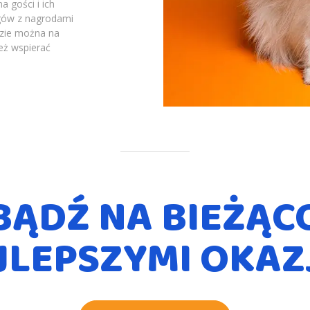
a gości i ich
rgów z nagrodami
dzie można na
eż wspierać
BĄDŹ NA BIEŻĄC
JLEPSZYMI OKAZ