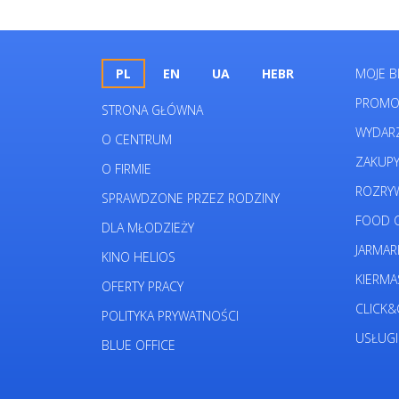
PL
EN
UA
HEBR
MOJE B
PROMO
STRONA GŁÓWNA
WYDAR
O CENTRUM
ZAKUP
O FIRMIE
ROZRY
SPRAWDZONE PRZEZ RODZINY
FOOD C
DLA MŁODZIEŻY
JARMAR
KINO HELIOS
KIERMA
OFERTY PRACY
CLICK&
POLITYKA PRYWATNOŚCI
USŁUGI
BLUE OFFICE