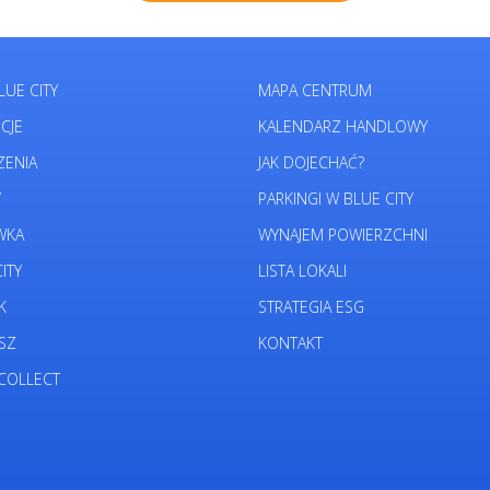
LUE CITY
MAPA CENTRUM
CJE
KALENDARZ HANDLOWY
ZENIA
JAK DOJECHAĆ?
Y
PARKINGI W BLUE CITY
WKA
WYNAJEM POWIERZCHNI
ITY
LISTA LOKALI
K
STRATEGIA ESG
SZ
KONTAKT
COLLECT