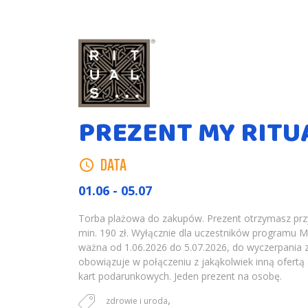
PREZENT MY RITU
DATA
01.06 - 05.07
Torba plażowa do zakupów. Prezent otrzymasz prz
min. 190 zł. Wyłącznie dla uczestników programu My
ważna od 1.06.2026 do 5.07.2026, do wyczerpania 
obowiązuje w połączeniu z jakąkolwiek inną ofertą 
kart podarunkowych. Jeden prezent na osobę.
,
zdrowie i uroda