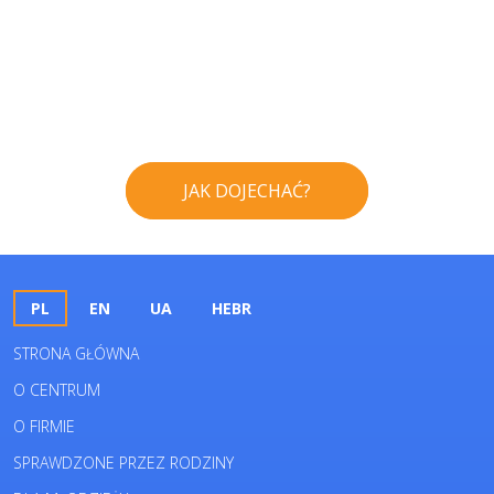
JAK DOJECHAĆ?
PL
EN
UA
HEBR
STRONA GŁÓWNA
O CENTRUM
O FIRMIE
SPRAWDZONE PRZEZ RODZINY