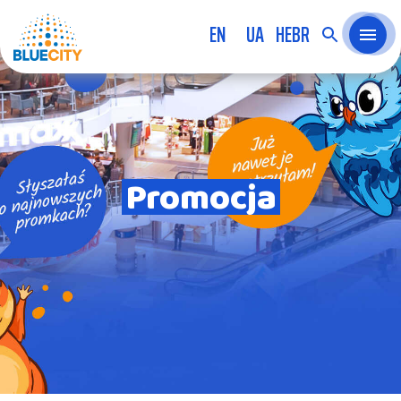
EN
UA
HEBR
Promocja