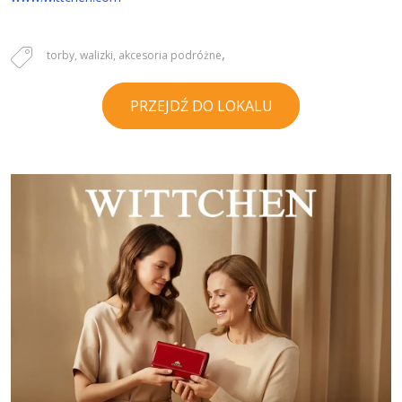
,
torby, walizki, akcesoria podróżne
PRZEJDŹ DO LOKALU