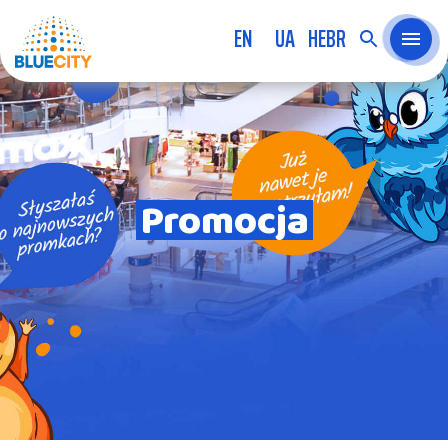
EN
UA
HEBR
Promocja