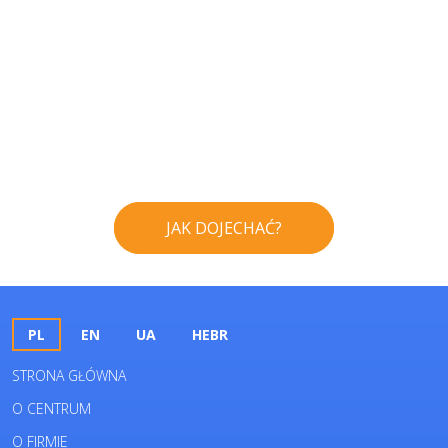
JAK DOJECHAĆ?
PL
EN
UA
HEBR
STRONA GŁÓWNA
O CENTRUM
O FIRMIE