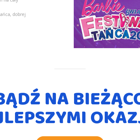
tańca, dobrej
BĄDŹ NA BIEŻĄC
JLEPSZYMI OKAZ