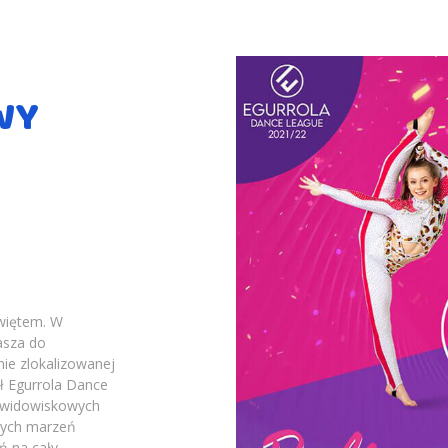
WY
więtem. W
asza do
ie zlokalizowanej
ół Egurrola Dance
ej widowiskowych
znych marzeń
ń na cały