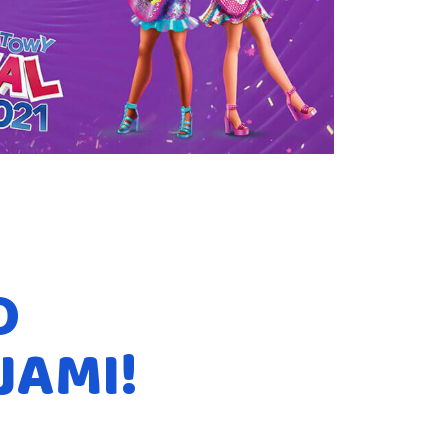
O
JAMI!