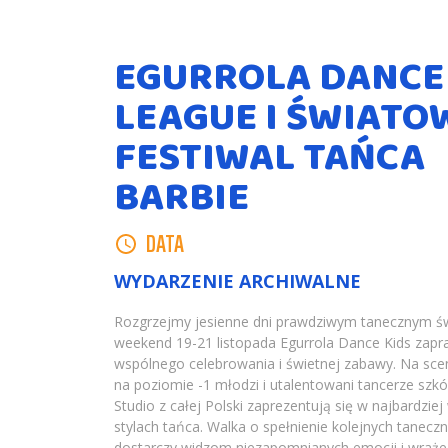
EGURROLA DANCE
LEAGUE I ŚWIATO
FESTIWAL TAŃCA
BARBIE
DATA
WYDARZENIE ARCHIWALNE
Rozgrzejmy jesienne dni prawdziwym tanecznym ś
weekend 19-21 listopada Egurrola Dance Kids zapr
wspólnego celebrowania i świetnej zabawy. Na scen
na poziomie -1 młodzi i utalentowani tancerze szk
Studio z całej Polski zaprezentują się w najbardzi
stylach tańca. Walka o spełnienie kolejnych tanec
dostarczy widzom niezapomnianych emocji i wraże