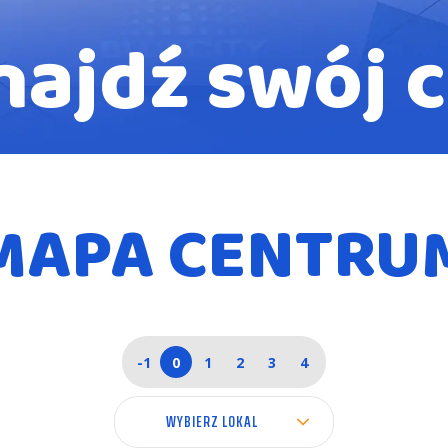
najdź swój c
MAPA CENTRU
-1
0
1
2
3
4
WYBIERZ LOKAL