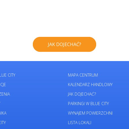
JAK DOJECHAĆ?
LUE CITY
MAPA CENTRUM
CJE
KALENDARZ HANDLOWY
ZENIA
JAK DOJECHAĆ?
Y
PARKINGI W BLUE CITY
WKA
WYNAJEM POWIERZCHNI
ITY
LISTA LOKALI