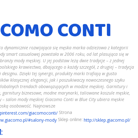
ACOMO CONTI
o dynamicznie rozwijająca się męska marka odzieżowa z kategorii
dy smart casualowej powstała w 2006 roku, od lat plasująca się w
 branży mody męskiej. U jej podstaw leżą dwie tradycje – z jednej
polskiego krawiectwa, dbającego o każdy szczegół, z drugiej – tradycja
i designu. Dzięki tej synergii, produkty marki trafiają w gusta
ków klasycznej elegancji, jak i poszukiwaczy nowoczesnego szyku
globalnych trendach obowiązujących w modzie męskiej.
Garnitury i
, garnitury biznesowe, modne marynarki, taliowane koszule męskie,
sy – salon mody męskiej Giacomo Conti w Blue City ubiera męskie
oską osobowość.
Najnowsze
Strona
//pinterest.com/giacomoconti/
Sklep online:
ww.giacomo.pl/#salony-mody
http://sklep.giacomo.pl/
: