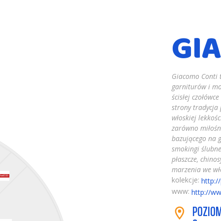
GI
Giacomo Conti t
garniturów i mo
ścisłej czołówce
strony tradycja 
włoskiej lekkośc
zarówno miłośni
bazującego na 
smokingi ślubne
płaszcze, chino
marzenia we wł
kolekcje:
http:
www:
http://w
POZIOM