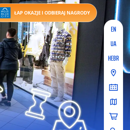
ŁAP OKAZJE I ODBIERAJ NAGRODY
EN
UA
HEBR