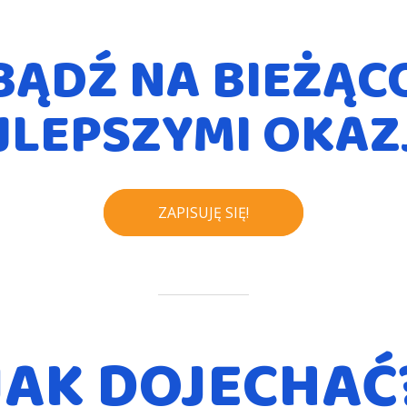
BĄDŹ NA BIEŻĄC
JLEPSZYMI OKAZ
ZAPISUJĘ SIĘ!
JAK DOJECHAĆ