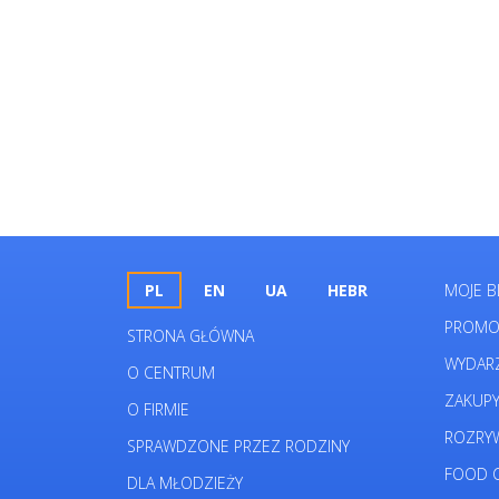
PL
EN
UA
HEBR
MOJE B
PROMO
STRONA GŁÓWNA
WYDAR
O CENTRUM
ZAKUP
O FIRMIE
ROZRY
SPRAWDZONE PRZEZ RODZINY
FOOD C
DLA MŁODZIEŻY