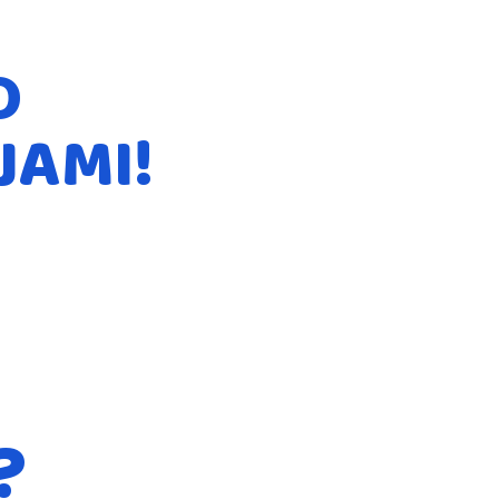
O
JAMI!
?