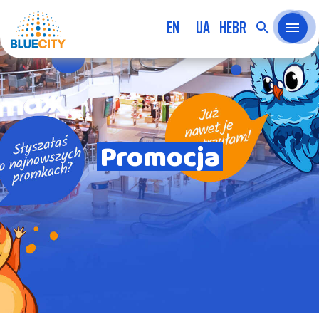
EN
UA
HEBR
Promocja