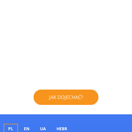
JAK DOJECHAĆ?
PL
EN
UA
HEBR