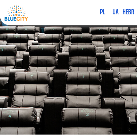
PL
UA
HEBR