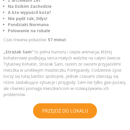
Z archiwum Zet
Na Dzikim Zachodzie
A kto wypuścił kota?
Nie pędź tak, Dilys!
Pondziaki Normana
Polowanie na robale
Czas trwania pokazów:
57 minut
„Strażak Sam”
to pełna humoru i ciepła animacja, której
bohaterowie podbijają serca małych widzów na całym świecie
Tytułowy bohater, Strażak Sam, razem ze swoimi przyjaciółmi
mieszka w urokliwym miasteczku Pontypandy. Codzienne życie
toczy się tutaj bardzo spokojnie, jednak czasami zdarzają się
różne zaskakujące sytuacje i przygody. Sam nie tylko gasi pożary,
ale również pomaga mieszkańcom w rozwiązywaniu ich
problemów.
PRZEJDŹ DO LOKALU